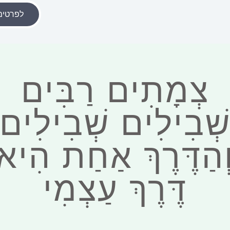
לפרטים
צְמָתִים רַבִּים
ְׁבִילִים שְׁבִילִים
ְהַדֶּרֶךְ אַחַת הִיא
דֶּרֶךְ עַצְמִי